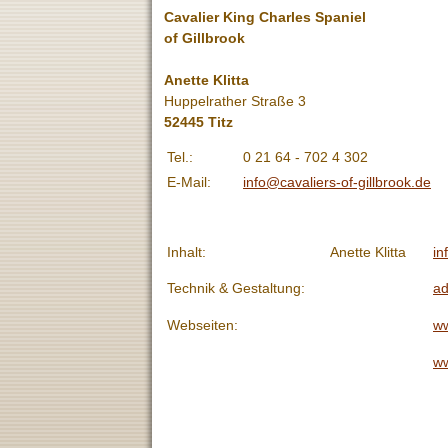
Cavalier King Charles Spaniel
of Gillbrook
Anette Klitta
Huppelrather Straße 3
52445 Titz
Tel.:
0 21 64 - 702 4 302
E-Mail:
info@cavaliers-of-gillbrook.de
Inhalt:
Anette Klitta
in
Technik & Gestaltung:
ad
Webseiten:
ww
ww
.